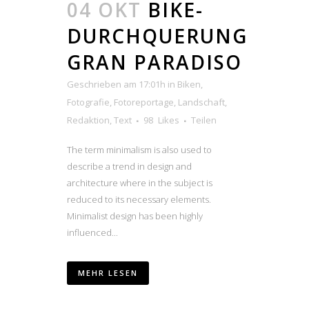
04 OKT
BIKE-
DURCHQUERUNG
GRAN PARADISO
Geschrieben am 17:01h
in
Biken
,
Fotografie
,
Fotoreportage
,
Landschaft
,
Redaktion
,
Text
98
Likes
Teilen
The term minimalism is also used to
describe a trend in design and
architecture where in the subject is
reduced to its necessary elements.
Minimalist design has been highly
influenced...
MEHR LESEN