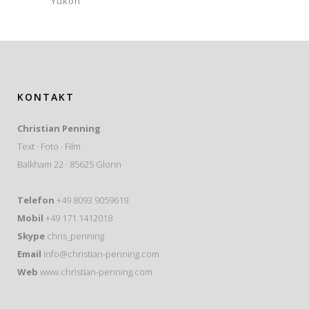
Yukon
KONTAKT
Christian Penning
Text · Foto · Film
Balkham 22 · 85625 Glonn
Telefon
+49 8093 9059619
Mobil
+49 171 1412018
Skype
chris_penning
Email
info@christian-penning.com
Web
www.christian-penning.com