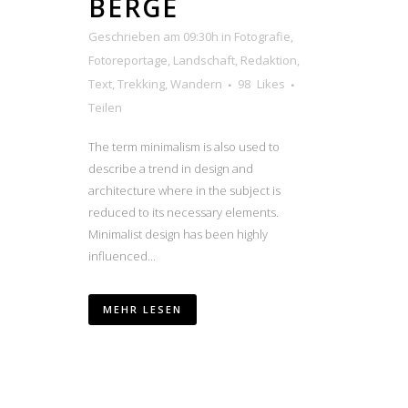
BERGE
Geschrieben am 09:30h
in
Fotografie
,
Fotoreportage
,
Landschaft
,
Redaktion
,
Text
,
Trekking
,
Wandern
98
Likes
Teilen
The term minimalism is also used to
describe a trend in design and
architecture where in the subject is
reduced to its necessary elements.
Minimalist design has been highly
influenced...
MEHR LESEN