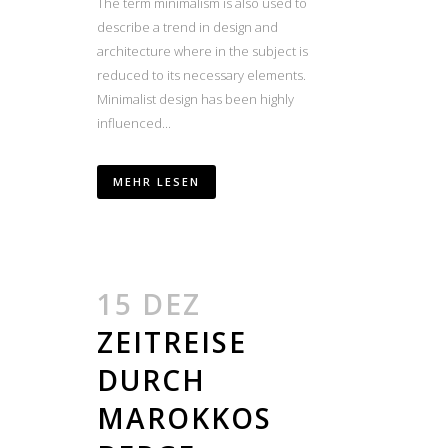
The term minimalism is also used to
describe a trend in design and
architecture where in the subject is
reduced to its necessary elements.
Minimalist design has been highly
influenced...
MEHR LESEN
15 DEZ
ZEITREISE
DURCH
MAROKKOS