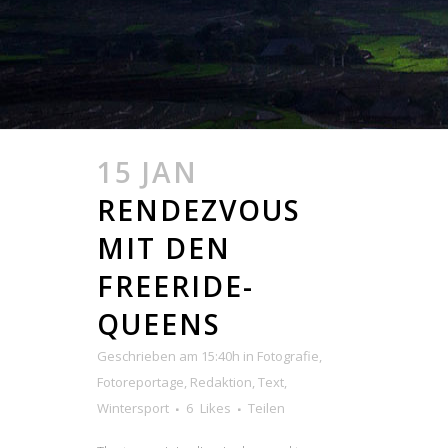
15 JAN
RENDEZVOUS
MIT DEN
FREERIDE-
QUEENS
Geschrieben am 15:40h
in
Fotografie
,
Fotoreportage
,
Redaktion
,
Text
,
Wintersport
6
Likes
Teilen