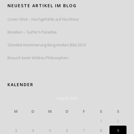
NEUESTE ARTIKEL IM BLOG
Cover-Shot – Hochgefühle auf Hochtour
Brasilien – Surfer’s Paradise
Shortlist-Nominierung Berg.Welten.Bild 2015
Besuch beim Wildnis-Philosophen
KALENDER
August 2026
M
D
M
D
F
S
S
1
2
3
4
5
6
7
8
9