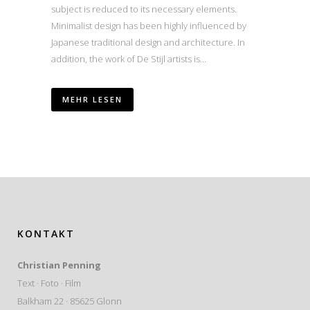
subject is reduced to its necessary elements.
Minimalist design has been highly influenced by
Japanese traditional design and architecture. In
addition, the work of De Stijl artists is...
MEHR LESEN
KONTAKT
Christian Penning
Text · Foto · Film
Balkham 22 · 85625 Glonn