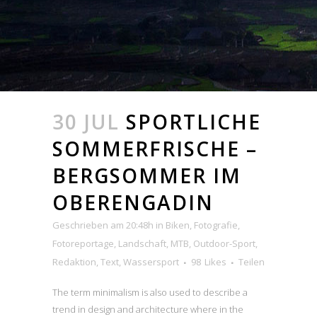
30 JUL
SPORTLICHE
SOMMERFRISCHE –
BERGSOMMER IM
OBERENGADIN
Geschrieben am 20:48h
in
Biken
,
Fotografie
,
Fotoreportage
,
Landschaft
,
MTB
,
Outdoor-Sport
,
Redaktion
,
Text
,
Wassersport
98
Likes
Teilen
The term minimalism is also used to describe a
trend in design and architecture where in the