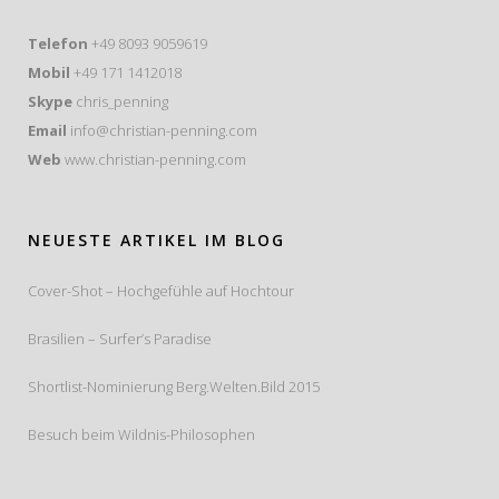
Telefon
+49 8093 9059619
Mobil
+49 171 1412018
Skype
chris_penning
Email
info@christian-penning.com
Web
www.christian-penning.com
NEUESTE ARTIKEL IM BLOG
Cover-Shot – Hochgefühle auf Hochtour
Brasilien – Surfer’s Paradise
Shortlist-Nominierung Berg.Welten.Bild 2015
Besuch beim Wildnis-Philosophen