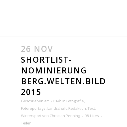
26 NOV
SHORTLIST-
NOMINIERUNG
BERG.WELTEN.BILD
2015
Geschrieben am 21:14h
in
Fotografie
,
Fotoreportage
,
Landschaft
,
Redaktion
,
Text
,
Wintersport
von
Christian Penning
98
Likes
Teilen