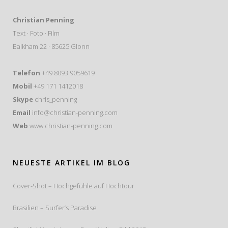
Christian Penning
Text · Foto · Film
Balkham 22 · 85625 Glonn
Telefon
+49 8093 9059619
Mobil
+49 171 1412018
Skype
chris_penning
Email
info@christian-penning.com
Web
www.christian-penning.com
NEUESTE ARTIKEL IM BLOG
Cover-Shot – Hochgefühle auf Hochtour
Brasilien – Surfer’s Paradise