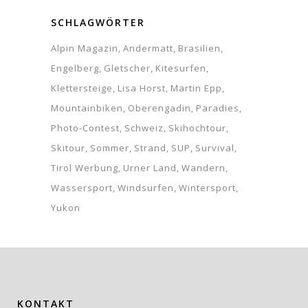
SCHLAGWÖRTER
Alpin Magazin
Andermatt
Brasilien
Engelberg
Gletscher
Kitesurfen
Klettersteige
Lisa Horst
Martin Epp
Mountainbiken
Oberengadin
Paradies
Photo-Contest
Schweiz
Skihochtour
Skitour
Sommer
Strand
SUP
Survival
Tirol Werbung
Urner Land
Wandern
Wassersport
Windsurfen
Wintersport
Yukon
KONTAKT