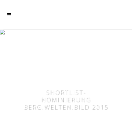
Mehr dazu
Ich akzeptiere
SHORTLIST-
NOMINIERUNG
BERG.WELTEN.BILD 2015