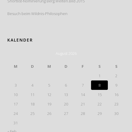
Shortlist-Nominierung Berg.Welten.Bild 2015
Besuch beim Wildnis-Philosophen
KALENDER
August 2026
M
D
M
D
F
S
S
1
2
3
4
5
6
7
8
9
10
11
12
13
14
15
16
17
18
19
20
21
22
23
24
25
26
27
28
29
30
31
« Feb