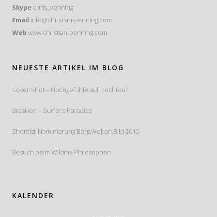
Skype
chris_penning
Email
info@christian-penning.com
Web
www.christian-penning.com
NEUESTE ARTIKEL IM BLOG
Cover-Shot – Hochgefühle auf Hochtour
Brasilien – Surfer’s Paradise
Shortlist-Nominierung Berg.Welten.Bild 2015
Besuch beim Wildnis-Philosophen
KALENDER