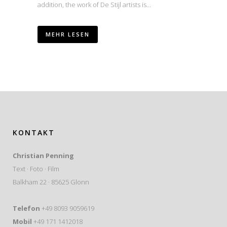
addition, the work of De Stijl artists is...
MEHR LESEN
KONTAKT
Christian Penning
Text · Foto · Film
Balkham 22 · 85625 Glonn
Telefon
+49 8093 9059619
Mobil
+49 171 1412018