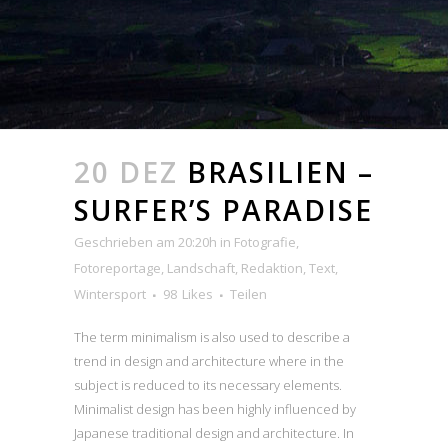
20 DEZ
BRASILIEN –
SURFER’S PARADISE
Geschrieben am 20:20h
in
Fotografie
,
Fotoreportage
,
Landschaft
,
Redaktion
,
Text
,
Wintersport
98
Likes
Teilen
The term minimalism is also used to describe a
trend in design and architecture where in the
subject is reduced to its necessary elements.
Minimalist design has been highly influenced by
Japanese traditional design and architecture. In