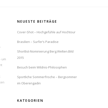
NEUESTE BEITRÄGE
Cover-Shot – Hochgefühle auf Hochtour
Brasilien – Surfer’s Paradise
r
Shortlist-Nominierung Berg.Welten.Bild
2015
 – um
ht
Besuch beim Wildnis-Philosophen
k
Sportliche Sommerfrische – Bergsommer
ten
im Oberengadin
KATEGORIEN