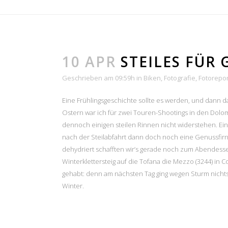
10 APR
STEILES FÜR G
Geschrieben am 09:59h
in
Biken
,
Fotografie
,
Fotorepo
Eine Frühlingsgeschichte sollte es werden, und dann 
Ostern war ich für zwei Touren-Shootings in den Dolo
dennoch einigen steilen Rinnen nicht widerstehen. Ein
nach der Steilabfahrt dann doch noch eine Genussfirn
dehydriert schafften wir’s gerade noch zum Abendesse
Winterklettersteig auf die Tofana die Mezzo (3244) in 
gehabt: denn am nächsten Tag ging wegen Sturm nicht
Winter.