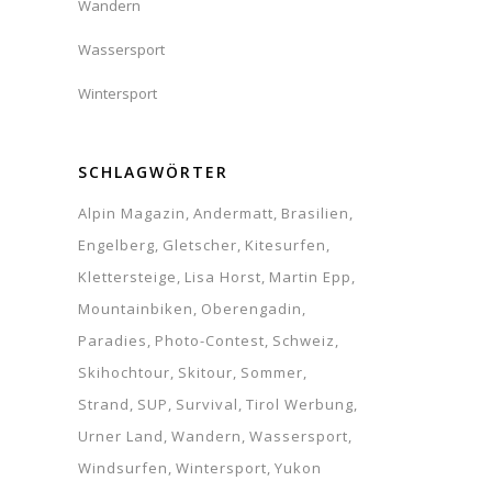
Wandern
INSTAGRAM
Wassersport
Wintersport
S
2
Load More...
SCHLAGWÖRTER
9
16
Alpin Magazin
Andermatt
Brasilien
Engelberg
Gletscher
Kitesurfen
23
Klettersteige
Lisa Horst
Martin Epp
30
Mountainbiken
Oberengadin
Paradies
Photo-Contest
Schweiz
Skihochtour
Skitour
Sommer
Strand
SUP
Survival
Tirol Werbung
Urner Land
Wandern
Wassersport
Windsurfen
Wintersport
Yukon