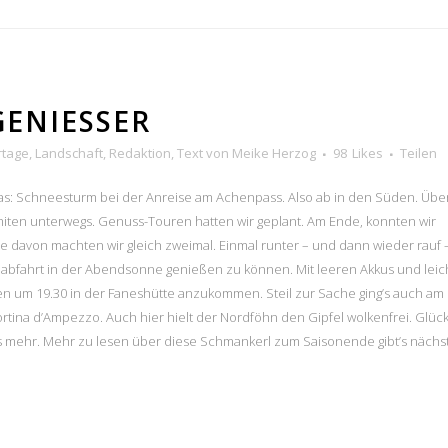
ENIESSER
rtage
,
Landschaft
,
Redaktion
,
Text
von
Meike Herzog
98
Likes
Teilen
das: Schneesturm bei der Anreise am Achenpass. Also ab in den Süden. Übe
miten unterwegs. Genuss-Touren hatten wir geplant. Am Ende, konnten wir
e davon machten wir gleich zweimal. Einmal runter – und dann wieder rauf
abfahrt in der Abendsonne genießen zu können. Mit leeren Akkus und leic
n um 19.30 in der Faneshütte anzukommen. Steil zur Sache ging’s auch am
Cortina d’Ampezzo. Auch hier hielt der Nordföhn den Gipfel wolkenfrei. Glüc
s mehr. Mehr zu lesen über diese Schmankerl zum Saisonende gibt’s nächs