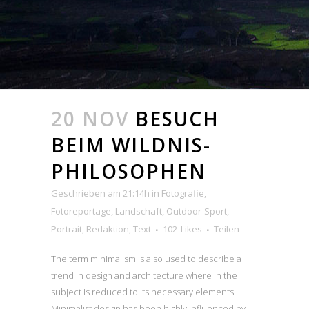
20 NOV
BESUCH
BEIM WILDNIS-
PHILOSOPHEN
Geschrieben am 21:14h
in
Fotografie
,
Fotoreportage
,
Landschaft
,
Outdoor-Sport
,
Portrait
,
Redaktion
,
Text
102
Likes
Teilen
The term minimalism is also used to describe a
trend in design and architecture where in the
subject is reduced to its necessary elements.
Minimalist design has been highly influenced by