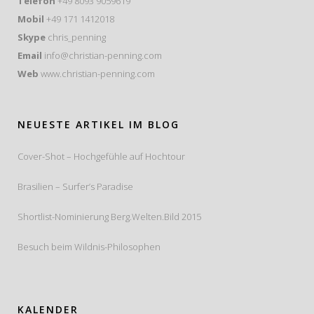
Telefon
+49 8093 9059619
Mobil
+49 171 1412018
Skype
chris_penning
Email
info@christian-penning.com
Web
www.christian-penning.com
NEUESTE ARTIKEL IM BLOG
Cover-Shot – Hochgefühle auf Hochtour
Brasilien – Surfer’s Paradise
Shortlist-Nominierung Berg.Welten.Bild 2015
Besuch beim Wildnis-Philosophen
KALENDER