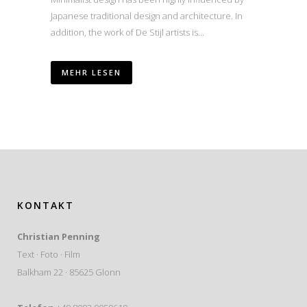
Japanese traditional design and architecture. In
addition, the work of De Stijl artists is...
MEHR LESEN
KONTAKT
Christian Penning
Text · Foto · Film
Balkham 22 · 85625 Glonn