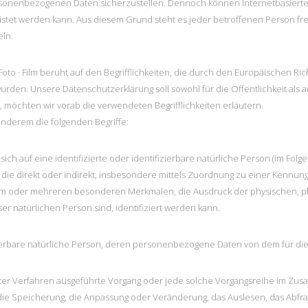
ersonenbezogenen Daten sicherzustellen. Dennoch können Internetbasierte
eistet werden kann. Aus diesem Grund steht es jeder betroffenen Person f
eln.
Foto · Film beruht auf den Begrifflichkeiten, die durch den Europäischen R
en. Unsere Datenschutzerklärung soll sowohl für die Öffentlichkeit als 
, möchten wir vorab die verwendeten Begrifflichkeiten erläutern.
nderem die folgenden Begriffe:
ch auf eine identifizierte oder identifizierbare natürliche Person (im Fol
n, die direkt oder indirekt, insbesondere mittels Zuordnung zu einer Ken
em oder mehreren besonderen Merkmalen, die Ausdruck der physischen, ph
eser natürlichen Person sind, identifiziert werden kann.
fizierbare natürliche Person, deren personenbezogene Daten von dem für di
sierter Verfahren ausgeführte Vorgang oder jede solche Vorgangsreihe im
 die Speicherung, die Anpassung oder Veränderung, das Auslesen, das Abfr