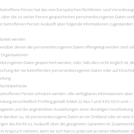
etroffene Person hat das vom Europäischen Richtlinien- und Verordnungsg
t über die zu seiner Person gespeicherten personenbezogenen Daten und e
er betroffenen Person Auskunft über folgende Informationen zugestanden:
rbeitet werden
genüber denen die personenbezogenen Daten offengelegt worden sind ode
n Organisationen
enbezogenen Daten gespeichert werden, oder, falls dies nicht möglich ist, di
Löschung der sie betreffenden personenbezogenen Daten oder auf Einschr
eitung
fsichtsbehörde
etroffenen Person erhoben werden: Alle verfügbaren Informationen über 
ndung einschließlich Profiling gemäß Artikel 22 Abs.1 und 4 DS-GVO und — 
Tragweite und die angestrebten Auswirkungen einer derartigen Verarbeitung
ht darüber zu, ob personenbezogene Daten an ein Drittland oder an eine in
 Übrigen das Recht zu, Auskunft über die geeigneten Garantien im Zusammenh
in Anspruch nehmen, kann sie sich hierzu jederzeit an einen Mitarbeiter d