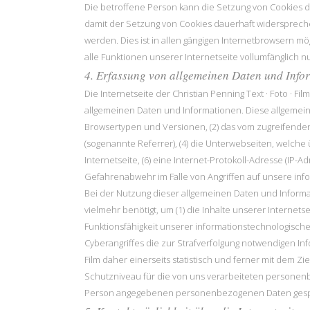
Die betroffene Person kann die Setzung von Cookies d
damit der Setzung von Cookies dauerhaft widersprech
werden. Dies ist in allen gängigen Internetbrowsern m
alle Funktionen unserer Internetseite vollumfänglich n
4. Erfassung von allgemeinen Daten und Info
Die Internetseite der Christian Penning Text · Foto · F
allgemeinen Daten und Informationen. Diese allgemein
Browsertypen und Versionen, (2) das vom zugreifenden 
(sogenannte Referrer), (4) die Unterwebseiten, welche 
Internetseite, (6) eine Internet-Protokoll-Adresse (IP-
Gefahrenabwehr im Falle von Angriffen auf unsere in
Bei der Nutzung dieser allgemeinen Daten und Informat
vielmehr benötigt, um (1) die Inhalte unserer Internetse
Funktionsfähigkeit unserer informationstechnologische
Cyberangriffes die zur Strafverfolgung notwendigen I
Film daher einerseits statistisch und ferner mit dem 
Schutzniveau für die von uns verarbeiteten personen
Person angegebenen personenbezogenen Daten gesp