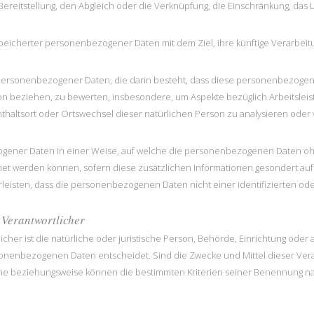
ereitstellung, den Abgleich oder die Verknüpfung, die Einschränkung, das
speicherter personenbezogener Daten mit dem Ziel, ihre künftige Verarbei
tung personenbezogener Daten, die darin besteht, dass diese personenbezo
son beziehen, zu bewerten, insbesondere, um Aspekte bezüglich Arbeitsleist
fenthaltsort oder Ortswechsel dieser natürlichen Person zu analysieren ode
ogener Daten in einer Weise, auf welche die personenbezogenen Daten ohn
net werden können, sofern diese zusätzlichen Informationen gesondert a
eisten, dass die personenbezogenen Daten nicht einer identifizierten ode
 Verantwortlicher
icher ist die natürliche oder juristische Person, Behörde, Einrichtung oder
sonenbezogenen Daten entscheidet. Sind die Zwecke und Mittel dieser Ver
iche beziehungsweise können die bestimmten Kriterien seiner Benennung 