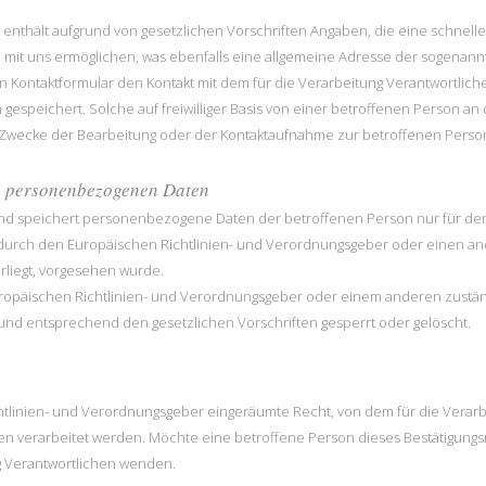
Film enthält aufgrund von gesetzlichen Vorschriften Angaben, die eine schn
t uns ermöglichen, was ebenfalls eine allgemeine Adresse der sogenannte
in Kontaktformular den Kontakt mit dem für die Verarbeitung Verantwortlic
speichert. Solche auf freiwilliger Basis von einer betroffenen Person an 
ecke der Bearbeitung oder der Kontaktaufnahme zur betroffenen Person g
n personenbezogenen Daten
 und speichert personenbezogene Daten der betroffenen Person nur für den
s durch den Europäischen Richtlinien- und Verordnungsgeber oder einen a
rliegt, vorgesehen wurde.
Europäischen Richtlinien- und Verordnungsgeber oder einem anderen zustä
d entsprechend den gesetzlichen Vorschriften gesperrt oder gelöscht.
tlinien- und Verordnungsgeber eingeräumte Recht, von dem für die Verarb
n verarbeitet werden. Möchte eine betroffene Person dieses Bestätigungsr
ng Verantwortlichen wenden.