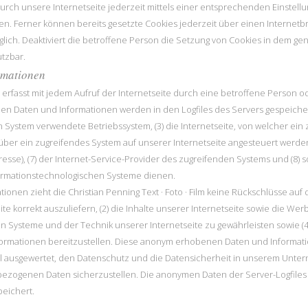
urch unsere Internetseite jederzeit mittels einer entsprechenden Einstel
en. Ferner können bereits gesetzte Cookies jederzeit über einen Interne
öglich. Deaktiviert die betroffene Person die Setzung von Cookies in dem g
utzbar.
rmationen
ilm erfasst mit jedem Aufruf der Internetseite durch eine betroffene Person
en Daten und Informationen werden in den Logfiles des Servers gespeicher
System verwendete Betriebssystem, (3) die Internetseite, von welcher ein 
über ein zugreifendes System auf unserer Internetseite angesteuert werden,
Adresse), (7) der Internet-Service-Provider des zugreifenden Systems und (8)
formationstechnologischen Systeme dienen.
ionen zieht die Christian Penning Text · Foto · Film keine Rückschlüsse au
ite korrekt auszuliefern, (2) die Inhalte unserer Internetseite sowie die Wer
n Systeme und der Technik unserer Internetseite zu gewährleisten sowie (4
nformationen bereitzustellen. Diese anonym erhobenen Daten und Informatio
Ziel ausgewertet, den Datenschutz und die Datensicherheit in unserem Unte
bezogenen Daten sicherzustellen. Die anonymen Daten der Server-Logfiles 
eichert.