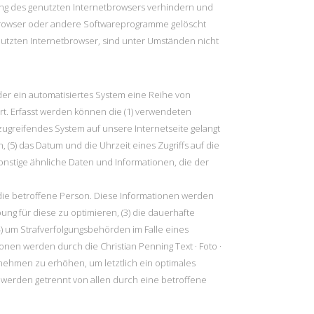
lung des genutzten Internetbrowsers verhindern und
tbrowser oder andere Softwareprogramme gelöscht
enutzten Internetbrowser, sind unter Umständen nicht
 oder ein automatisiertes System eine Reihe von
t. Erfasst werden können die (1) verwendeten
zugreifendes System auf unsere Internetseite gelangt
 (5) das Datum und die Uhrzeit eines Zugriffs auf die
 sonstige ähnliche Daten und Informationen, die der
f die betroffene Person. Diese Informationen werden
bung für diese zu optimieren, (3) die dauerhafte
) um Strafverfolgungsbehörden im Falle eines
nen werden durch die Christian Penning Text · Foto ·
rnehmen zu erhöhen, um letztlich ein optimales
werden getrennt von allen durch eine betroffene