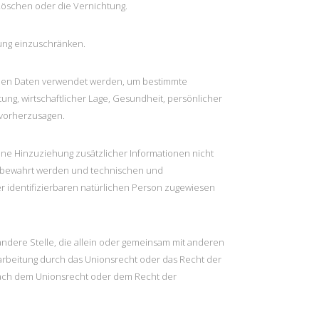
 Löschen oder die Vernichtung.
tung einzuschränken.
genen Daten verwendet werden, um bestimmte
ung, wirtschaftlicher Lage, Gesundheit, persönlicher
r vorherzusagen.
e Hinzuziehung zusätzlicher Informationen nicht
ufbewahrt werden und technischen und
r identifizierbaren natürlichen Person zugewiesen
 andere Stelle, die allein oder gemeinsam mit anderen
arbeitung durch das Unionsrecht oder das Recht der
nach dem Unionsrecht oder dem Recht der