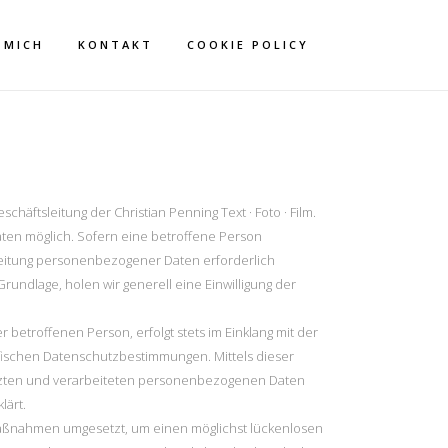
 MICH
KONTAKT
COOKIE POLICY
ftsleitung der Christian Penning Text · Foto · Film.
aten möglich. Sofern eine betroffene Person
eitung personenbezogener Daten erforderlich
undlage, holen wir generell eine Einwilligung der
etroffenen Person, erfolgt stets im Einklang mit der
ifischen Datenschutzbestimmungen. Mittels dieser
tzten und verarbeiteten personenbezogenen Daten
lärt.
he Maßnahmen umgesetzt, um einen möglichst lückenlosen