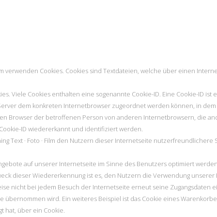
· Film verwenden Cookies. Cookies sind Textdateien, welche über einen Int
s. Viele Cookies enthalten eine sogenannte Cookie-ID. Eine Cookie-ID ist 
 Server dem konkreten Internetbrowser zugeordnet werden können, in dem 
len Browser der betroffenen Person von anderen Internetbrowsern, die and
ookie-ID wiedererkannt und identifiziert werden.
ng Text · Foto · Film den Nutzern dieser Internetseite nutzerfreundlichere 
gebote auf unserer Internetseite im Sinne des Benutzers optimiert werden.
ck dieser Wiedererkennung ist es, den Nutzern die Verwendung unserer In
eise nicht bei jedem Besuch der Internetseite erneut seine Zugangsdaten e
übernommen wird. Ein weiteres Beispiel ist das Cookie eines Warenkorbes
gt hat, über ein Cookie.