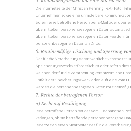
5. Kontaktmöglichkeit über die Internetseite
Die Internetseite der Christian Penning Text · Foto · 
Unternehmen sowie eine unmittelbare Kommunikation mi
Sofern eine betroffene Person per E-Mail oder über e
übermittelten personenbezogenen Daten automatisch ge
übermittelten personenbezogenen Daten werden für Zw
personenbezogenen Daten an Dritte.
6. Routinemäßige Löschung und Sperrung vo
Der für die Verarbeitung Verantwortliche verarbeitet
Speicherungszwecks erforderlich ist oder sofern die
welchen der für die Verarbeitung Verantwortliche unte
Entfällt der Speicherungszweck oder läuft eine vom 
werden die personenbezogenen Daten routinemäßig un
7. Rechte der betroffenen Person
a) Recht auf Bestätigung
Jede betroffene Person hat das vom Europäischen Rich
verlangen, ob sie betreffende personenbezogene Date
jederzeit an einen Mitarbeiter des für die Verarbeitu