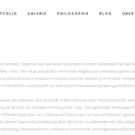
TFOLIO
GALERIE
PHILOSOPHIE
BLOG
ÜBER
ernehmen. Datenschutz hat einen besonders hohen Stellenwert für die Geschä
 Text · Foto · Film ist grundsätzlich ohne jede Angabe personenbezogener D
DATENSCHUTZ
e Internetseite in Anspruch nehmen möchte, könnte jedoch eine Verarb
erforderlich und besteht für eine solche Verarbeitung keine gesetzliche Gr
eise des Namens, der Anschrift, E-Mail-Adresse oder Telefonnummer einer b
it den für die Christian Penning Text · Foto · Film geltenden landesspez
Öffentlichkeit über Art, Umfang und Zweck der von uns erhobenen, genu
ls dieser Datenschutzerklärung über die ihnen zustehenden Rechte aufgek
die Verarbeitung Verantwortlicher zahlreiche technische und organisatorisc