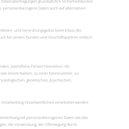
 Datenübertragungen grundsätzlich Sicherheitslücken
rei, personenbezogene Daten auch auf alternativen
ichtlinien- und Verordnungsgeber beim Erlass der
auch für unsere Kunden und Geschäftspartner einfach
genden „betroffene Person“) beziehen. Als
nung wie einem Namen, zu einer Kennnummer, zu
ysiologischen, genetischen, psychischen,
e Verarbeitung Verantwortlichen verarbeitet werden.
 Zusammenhang mit personenbezogenen Daten wie das
agen, die Verwendung, die Offenlegung durch