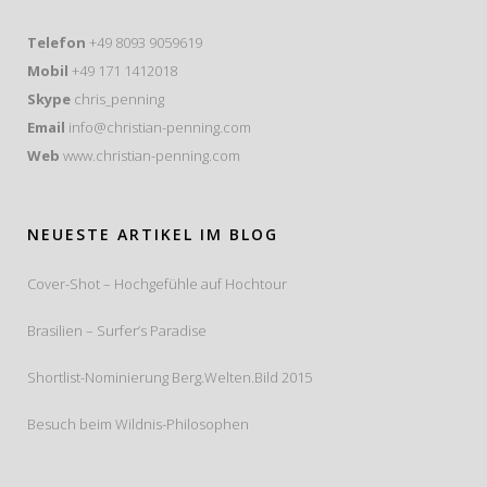
Telefon
+49 8093 9059619
Mobil
+49 171 1412018
Skype
chris_penning
Email
info@christian-penning.com
Web
www.christian-penning.com
NEUESTE ARTIKEL IM BLOG
Cover-Shot – Hochgefühle auf Hochtour
Brasilien – Surfer’s Paradise
Shortlist-Nominierung Berg.Welten.Bild 2015
Besuch beim Wildnis-Philosophen