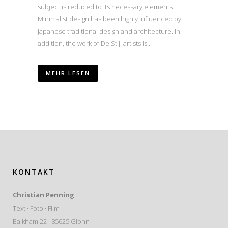
subject is reduced to its necessary elements.
Minimalist design has been highly influenced by
Japanese traditional design and architecture. In
addition, the work of De Stijl artists is...
MEHR LESEN
KONTAKT
Christian Penning
Text · Foto · Film
Balkham 22 · 85625 Glonn