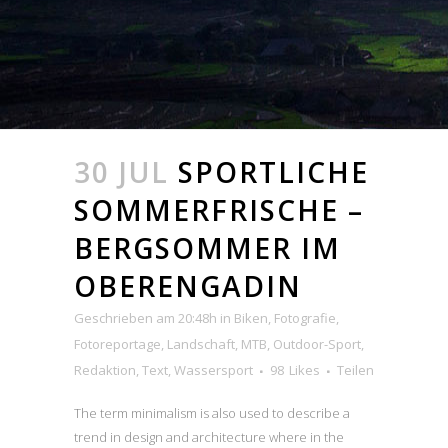
30 JUL
SPORTLICHE
SOMMERFRISCHE –
BERGSOMMER IM
OBERENGADIN
Geschrieben am 20:48h
in
Biken
,
Fotografie
,
Fotoreportage
,
Landschaft
,
MTB
,
Outdoor-Sport
,
Redaktion
,
Text
,
Wassersport
98
Likes
Teilen
The term minimalism is also used to describe a
trend in design and architecture where in the