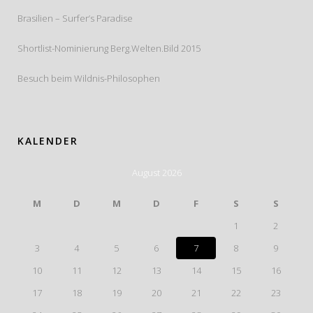
Brasilien – Surfer’s Paradise
Shortlist-Nominierung Berg.Welten.Bild 2015
Besuch beim Wildnis-Philosophen
KALENDER
August 2026
M
D
M
D
F
S
S
1
2
3
4
5
6
7
8
9
10
11
12
13
14
15
16
17
18
19
20
21
22
23