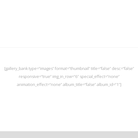
[gallery_bank type=“images“ format=“thumbnail“ title=“false“ desc=“false“
responsive=“true“ img_in_row=“6″ special_effect=“none“
animation_effect=“none“ album_title=“false“ album_id=“1″]