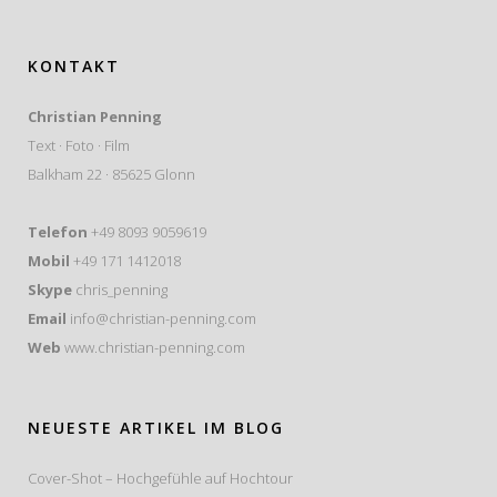
KONTAKT
Christian Penning
Text · Foto · Film
Balkham 22 · 85625 Glonn
Telefon
+49 8093 9059619
Mobil
+49 171 1412018
Skype
chris_penning
Email
info@christian-penning.com
Web
www.christian-penning.com
NEUESTE ARTIKEL IM BLOG
Cover-Shot – Hochgefühle auf Hochtour