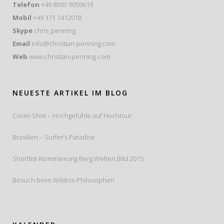
Telefon
+49 8093 9059619
Mobil
+49 171 1412018
Skype
chris_penning
Email
info@christian-penning.com
Web
www.christian-penning.com
NEUESTE ARTIKEL IM BLOG
Cover-Shot – Hochgefühle auf Hochtour
Brasilien – Surfer’s Paradise
Shortlist-Nominierung Berg.Welten.Bild 2015
Besuch beim Wildnis-Philosophen