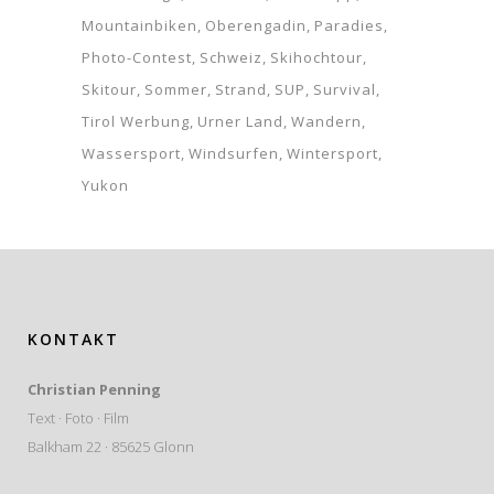
Mountainbiken
Oberengadin
Paradies
Photo-Contest
Schweiz
Skihochtour
Skitour
Sommer
Strand
SUP
Survival
Tirol Werbung
Urner Land
Wandern
Wassersport
Windsurfen
Wintersport
Yukon
KONTAKT
Christian Penning
Text · Foto · Film
Balkham 22 · 85625 Glonn