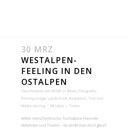
30 MRZ
WESTALPEN-
FEELING IN DEN
OSTALPEN
Geschrieben am 09:56h
in
Biken
,
Fotografie
,
Fotoreportage
,
Landschaft
,
Redaktion
,
Text
von
Meike Herzog
98
Likes
Teilen
Wilde Gletscherbrüche, hochalpine Freeride-
Abfahrten und Touren – da denkt man doch gleich