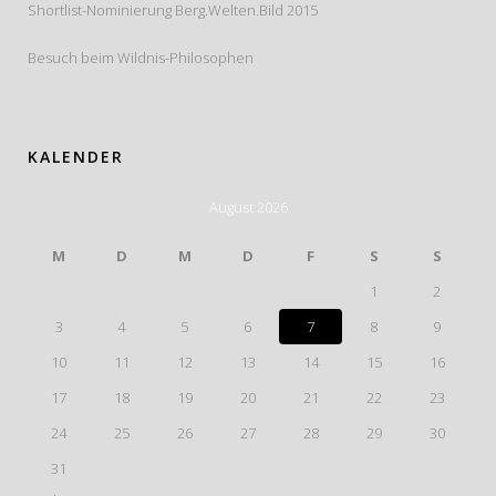
Shortlist-Nominierung Berg.Welten.Bild 2015
Besuch beim Wildnis-Philosophen
KALENDER
August 2026
M
D
M
D
F
S
S
1
2
3
4
5
6
7
8
9
10
11
12
13
14
15
16
17
18
19
20
21
22
23
24
25
26
27
28
29
30
31