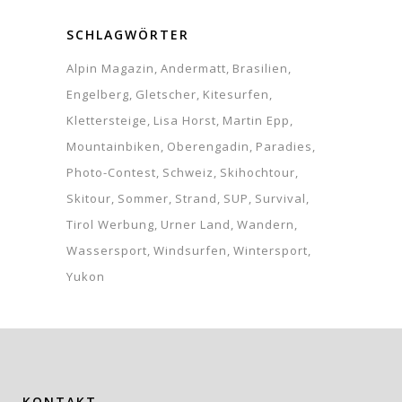
SCHLAGWÖRTER
Alpin Magazin
Andermatt
Brasilien
Engelberg
Gletscher
Kitesurfen
Klettersteige
Lisa Horst
Martin Epp
Mountainbiken
Oberengadin
Paradies
Photo-Contest
Schweiz
Skihochtour
Skitour
Sommer
Strand
SUP
Survival
Tirol Werbung
Urner Land
Wandern
Wassersport
Windsurfen
Wintersport
Yukon
KONTAKT