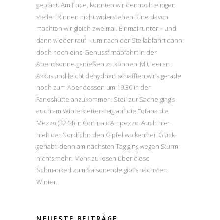
geplant. Am Ende, konnten wir dennoch einigen
steilen Rinnen nicht widerstehen. Eine davon
machten wir gleich zweimal. Einmal runter – und
dann wieder rauf – um nach der Steilabfahrt dann
doch noch eine Genussfirnabfahrt in der
Abendsonne genießen zu können. Mit leeren
Akkus und leicht dehydriert schafften wir’s gerade
noch zum Abendessen um 19.30 in der
Faneshütte anzukommen. Steil zur Sache ging’s
auch am Winterklettersteig auf die Tofana die
Mezzo (3244) in Cortina d’Ampezzo. Auch hier
hielt der Nordföhn den Gipfel wolkenfrei. Glück
gehabt: denn am nächsten Tag ging wegen Sturm
nichts mehr. Mehr zu lesen über diese
Schmankerl zum Saisonende gibt’s nächsten
Winter.
NEUESTE BEITRÄGE