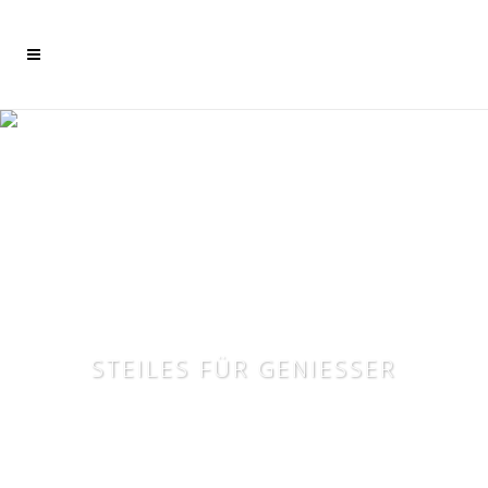
Mehr dazu
Ich akzeptiere
STEILES FÜR GENIESSER