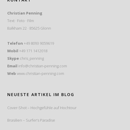
Christian Penning
Text · Foto · Film
Balkham 22 · 85625 Glonn
Telefon
+49 8093 9059619
Mobil
+49 171 1412018
Skype
chris_penning
Email
info@christian-penning.com
Web
www.christian-penning.com
NEUESTE ARTIKEL IM BLOG
Cover-Shot – Hochgefühle auf Hochtour
Brasilien – Surfer’s Paradise