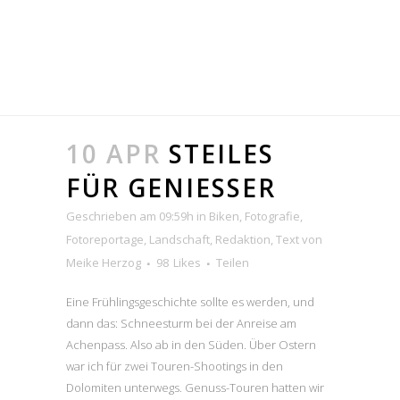
10 APR
STEILES
FÜR GENIESSER
Geschrieben am 09:59h
in
Biken
,
Fotografie
,
Fotoreportage
,
Landschaft
,
Redaktion
,
Text
von
Meike Herzog
98
Likes
Teilen
Eine Frühlingsgeschichte sollte es werden, und
dann das: Schneesturm bei der Anreise am
Achenpass. Also ab in den Süden. Über Ostern
war ich für zwei Touren-Shootings in den
Dolomiten unterwegs. Genuss-Touren hatten wir