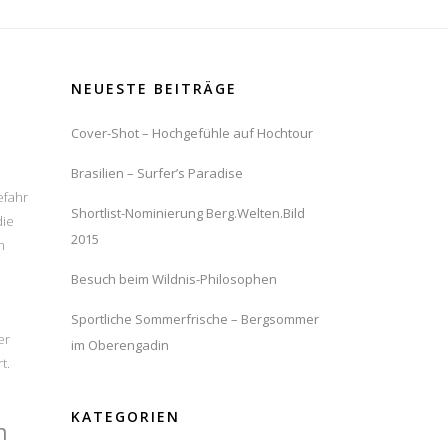
NEUESTE BEITRÄGE
Cover-Shot – Hochgefühle auf Hochtour
Brasilien – Surfer’s Paradise
efahr
Shortlist-Nominierung Berg.Welten.Bild
die
2015
n
Besuch beim Wildnis-Philosophen
Sportliche Sommerfrische – Bergsommer
er
im Oberengadin
t.
KATEGORIEN
n