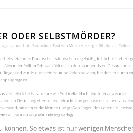
R ODER SELBSTMÖRDER?
rtage
,
Landschaft
,
Redaktion
,
Text
von
Meike Herzog
98
Likes
Teilen
herheitsliebenden Durchschnittsdeutschen regelmäßig in höchste Lebensg
 mit Alexander Polli im Februar zählt mit zu den spannendsten Gesprächen, 
gsuit-Flieger und wurde durch ein Youtube-Video bekannt, bei dem er durch ei
oppelgarage ist.
was vermeintliche Hasardeure wie Polli treibt. Nach dem Interview war ich
fessionellen Einstellung ebenso beeindruckt. Und genauso mit seinem aus ein
rstand, mit dem er die kleinen und großen Fragen des Lebens zu meister
azins ALLMOUNTAIN (Delius Klasing Verlag).
n zu können. So etwas ist nur wenigen Mensche