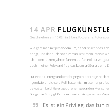
14 APR
FLUGKÜNSTLE
Geschrieben am 10:02h
in
Biken
,
Fotografie
,
Fotorepo
Wie geht man mit jemandem um, der aus Sicht des sic
bringt, und das auch noch vorsätzlich? Mein Interview
ich in den letzten Jahren führen durfte. Polli ist Win
Loch in einer Felswand flog, das kaum größer als eine D
Für einen Hintergrundbericht ging ich der Frage nach, 
irgendwie erleichtert. Polli hatte mich mit seiner pro
bewußten Leichtigkeit geborenen gesunden Menschenve
Die ganze Story gibt’s in der zweiten Ausgabe des Mag
Es ist ein Privileg, das tu