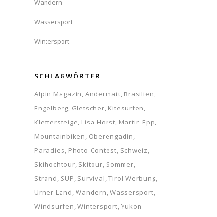
Wandern
INSTAGRAM
Wassersport
Wintersport
S
2
Load More...
SCHLAGWÖRTER
9
16
Alpin Magazin
Andermatt
Brasilien
Engelberg
Gletscher
Kitesurfen
23
Klettersteige
Lisa Horst
Martin Epp
30
Mountainbiken
Oberengadin
Paradies
Photo-Contest
Schweiz
Skihochtour
Skitour
Sommer
Strand
SUP
Survival
Tirol Werbung
Urner Land
Wandern
Wassersport
Windsurfen
Wintersport
Yukon