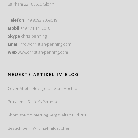
Balkham 22 · 85625 Glonn
Telefon
+49 8093 9059619
Mobil
+49 171 1412018
Skype
chris_penning
Email
info@christian-penning.com
Web
www.christian-penning.com
NEUESTE ARTIKEL IM BLOG
Cover-Shot – Hochgefühle auf Hochtour
Brasilien – Surfer’s Paradise
Shortlist-Nominierung Berg.Welten.Bild 2015
Besuch beim Wildnis-Philosophen