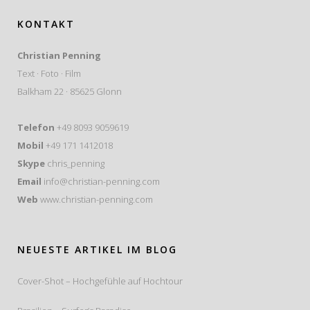
Projekt realisiert und als Autor betreut.
KONTAKT
Christian Penning
Text · Foto · Film
Balkham 22 · 85625 Glonn
Telefon
+49 8093 9059619
Mobil
+49 171 1412018
Skype
chris_penning
Email
info@christian-penning.com
Web
www.christian-penning.com
NEUESTE ARTIKEL IM BLOG
Cover-Shot – Hochgefühle auf Hochtour