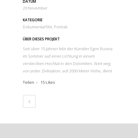
DATUM
20 November
KATEGORIE
Dokumentarfilm, Portrait
ÜBER DIESES PROJEKT
Seit über 15 Jahren lebt der Künstler Egon Rusina
im Sommer auf einer Lichtung in einem
versteckten Hochtal in den Dolomiten. Weit weg
von jeder Zivilisation, auf 2000 Meter Höhe, dient
ihm ein kleines Zelt als Behausung. Seine einzigen
Teilen
15
Likes
permanenten Begleiter in dem „Hochlager“ sind
drei Ziegen und zwei Hennen. Ein Portrait eines
Menschen auf der Suche nach der Essenz des
Lebens.
Der Beitrag entstand im Rahmen einer Reportage
für ServusTV.
Zusammen mit Kamerafrau Marion Reischmann
und Kameramann Michael Erhard habe ich das