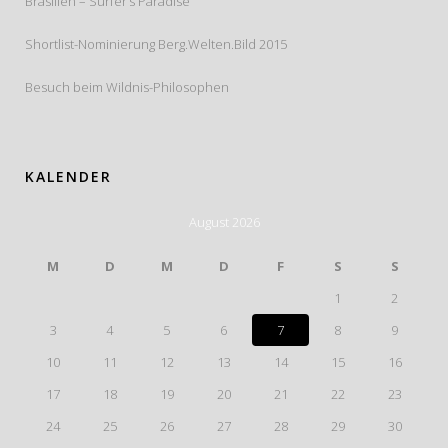
Brasilien – Surfer’s Paradise
Shortlist-Nominierung Berg.Welten.Bild 2015
Besuch beim Wildnis-Philosophen
KALENDER
August 2026
M
D
M
D
F
S
S
1
2
3
4
5
6
7
8
9
10
11
12
13
14
15
16
17
18
19
20
21
22
23
24
25
26
27
28
29
30