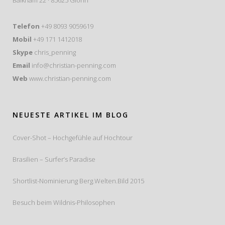
Balkham 22 · 85625 Glonn
Telefon
+49 8093 9059619
Mobil
+49 171 1412018
Skype
chris_penning
Email
info@christian-penning.com
Web
www.christian-penning.com
NEUESTE ARTIKEL IM BLOG
Cover-Shot – Hochgefühle auf Hochtour
Brasilien – Surfer’s Paradise
Shortlist-Nominierung Berg.Welten.Bild 2015
Besuch beim Wildnis-Philosophen