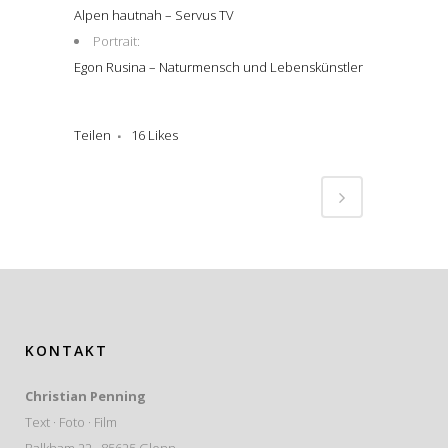
Alpen hautnah – Servus TV
Portrait:
Egon Rusina – Naturmensch und Lebenskünstler
Teilen
16
Likes
KONTAKT
Christian Penning
Text · Foto · Film