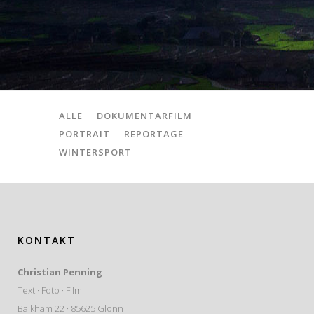
ALLE
DOKUMENTARFILM
PORTRAIT
REPORTAGE
WINTERSPORT
KONTAKT
Christian Penning
Text · Foto · Film
Balkham 22 · 85625 Glonn