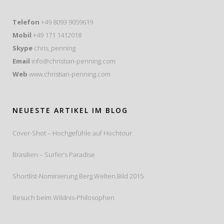
Telefon
+49 8093 9059619
Mobil
+49 171 1412018
Skype
chris_penning
Email
info@christian-penning.com
Web
www.christian-penning.com
NEUESTE ARTIKEL IM BLOG
Cover-Shot – Hochgefühle auf Hochtour
Brasilien – Surfer’s Paradise
Shortlist-Nominierung Berg.Welten.Bild 2015
Besuch beim Wildnis-Philosophen