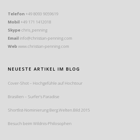
Telefon
+49 8093 9059619
Mobil
+49 171 1412018
Skype
chris_penning
Email
info@christian-penning.com
Web
www.christian-penning.com
NEUESTE ARTIKEL IM BLOG
Cover-Shot – Hochgefühle auf Hochtour
Brasilien – Surfer’s Paradise
Shortlist-Nominierung Berg.Welten.Bild 2015
Besuch beim Wildnis-Philosophen