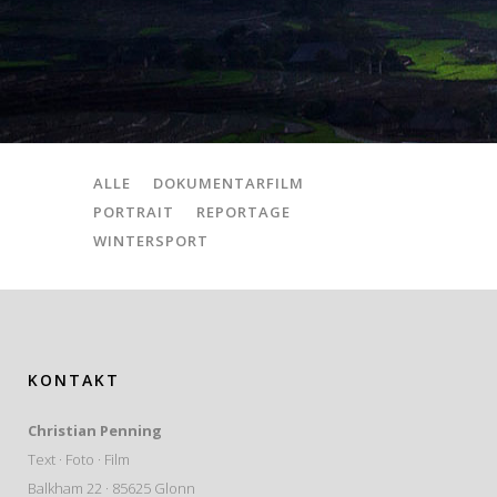
ALLE
DOKUMENTARFILM
PORTRAIT
REPORTAGE
WINTERSPORT
KONTAKT
Christian Penning
Text · Foto · Film
Balkham 22 · 85625 Glonn