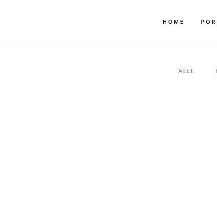
Mehr dazu
Ich akzeptiere
HOME
POR
ALLE
TH