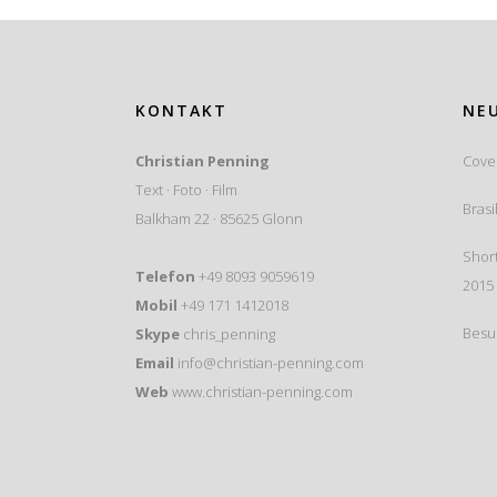
KONTAKT
NEU
Christian Penning
Cove
Text · Foto · Film
Brasi
Balkham 22 · 85625 Glonn
Short
Telefon
+49 8093 9059619
2015
Mobil
+49 171 1412018
Besu
Skype
chris_penning
Email
info@christian-penning.com
Web
www.christian-penning.com