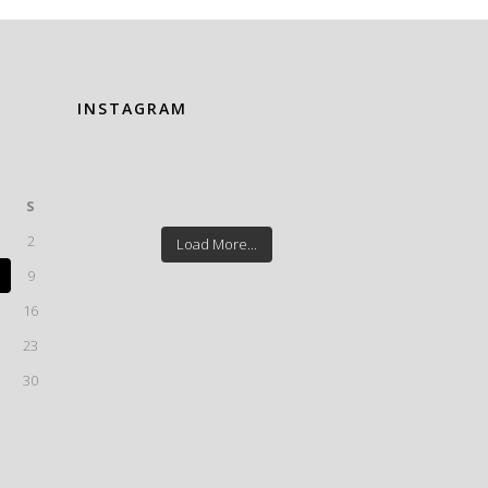
INSTAGRAM
S
2
Load More...
9
16
23
30