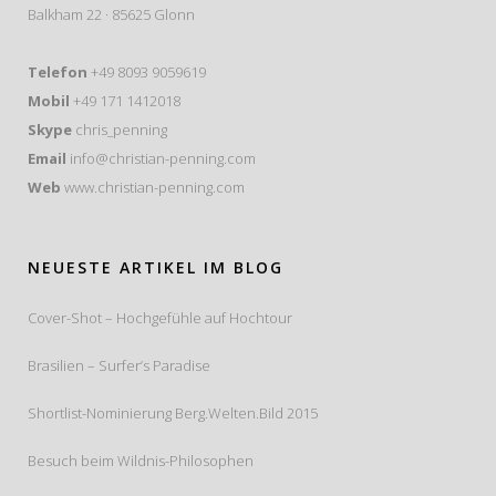
Balkham 22 · 85625 Glonn
Telefon
+49 8093 9059619
Mobil
+49 171 1412018
Skype
chris_penning
Email
info@christian-penning.com
Web
www.christian-penning.com
NEUESTE ARTIKEL IM BLOG
Cover-Shot – Hochgefühle auf Hochtour
Brasilien – Surfer’s Paradise
Shortlist-Nominierung Berg.Welten.Bild 2015
Besuch beim Wildnis-Philosophen