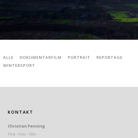
ALLE
DOKUMENTARFILM
PORTRAIT
REPORTAGE
WINTERSPORT
KONTAKT
Christian Penning
Text · Foto · Film