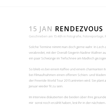
KONTAKT
NEU
15 JAN
RENDEZVOUS 
Christian Penning
Cove
Geschrieben am 15:40h
in
Fotografie
,
Fotoreportage
,
Text · Foto · Film
Brasi
Balkham 22 · 85625 Glonn
Solche Termine nimmt man doch gerne wahr. In Lech am
verabredet, mit der Overall-Siegerin Nadine Wallner a
Short
ein paar Schwünge im Tiefschnee am Madloch gezogen,
Telefon
+49 8093 9059619
2015
Mobil
+49 171 1412018
So blieb es bei einem Kaffee und einem charmanten Me
Besu
Skype
chris_penning
bei Filmaufnahmen einen offenen Schien- und Wadenbein
Email
info@christian-penning.com
der Freeride World Tour 2015 antreten wird. Sie plan
Web
www.christian-penning.com
Januar wieder fit zu sein.
Im Interview diskutierten die beiden über ihre gesund
mir sonst noch erzählt haben, lest Ihr in der nächsten