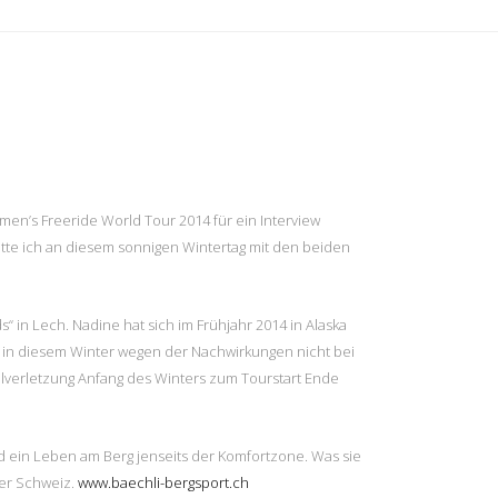
INSTAGRAM
S
en’s Freeride World Tour 2014 für ein Interview
2
ätte ich an diesem sonnigen Wintertag mit den beiden
Load More...
9
16
n Lech. Nadine hat sich im Frühjahr 2014 in Alaska
e in diesem Winter wegen der Nachwirkungen nicht bei
23
elverletzung Anfang des Winters zum Tourstart Ende
30
nd ein Leben am Berg jenseits der Komfortzone. Was sie
der Schweiz.
www.baechli-bergsport.ch