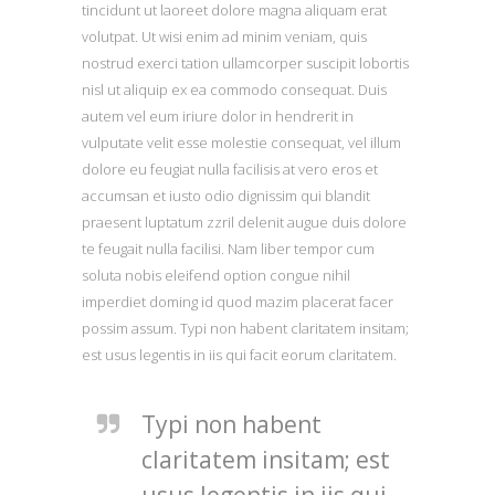
tincidunt ut laoreet dolore magna aliquam erat
volutpat. Ut wisi enim ad minim veniam, quis
nostrud exerci tation ullamcorper suscipit lobortis
nisl ut aliquip ex ea commodo consequat. Duis
autem vel eum iriure dolor in hendrerit in
vulputate velit esse molestie consequat, vel illum
dolore eu feugiat nulla facilisis at vero eros et
accumsan et iusto odio dignissim qui blandit
praesent luptatum zzril delenit augue duis dolore
te feugait nulla facilisi. Nam liber tempor cum
soluta nobis eleifend option congue nihil
imperdiet doming id quod mazim placerat facer
possim assum. Typi non habent claritatem insitam;
est usus legentis in iis qui facit eorum claritatem.
Typi non habent
claritatem insitam; est