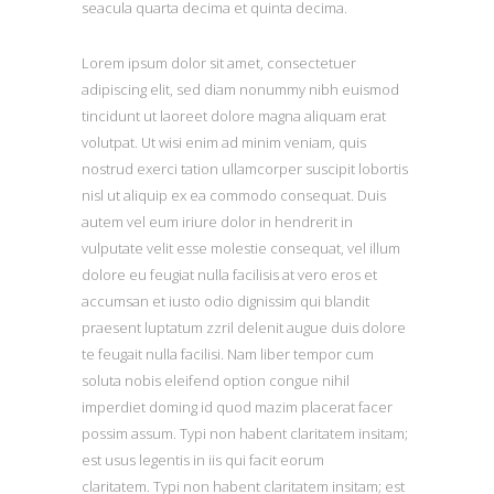
seacula quarta decima et quinta decima.
Lorem ipsum dolor sit amet, consectetuer
adipiscing elit, sed diam nonummy nibh euismod
tincidunt ut laoreet dolore magna aliquam erat
volutpat. Ut wisi enim ad minim veniam, quis
nostrud exerci tation ullamcorper suscipit lobortis
nisl ut aliquip ex ea commodo consequat. Duis
autem vel eum iriure dolor in hendrerit in
vulputate velit esse molestie consequat, vel illum
dolore eu feugiat nulla facilisis at vero eros et
accumsan et iusto odio dignissim qui blandit
praesent luptatum zzril delenit augue duis dolore
te feugait nulla facilisi. Nam liber tempor cum
soluta nobis eleifend option congue nihil
imperdiet doming id quod mazim placerat facer
possim assum. Typi non habent claritatem insitam;
est usus legentis in iis qui facit eorum
claritatem. Typi non habent claritatem insitam; est