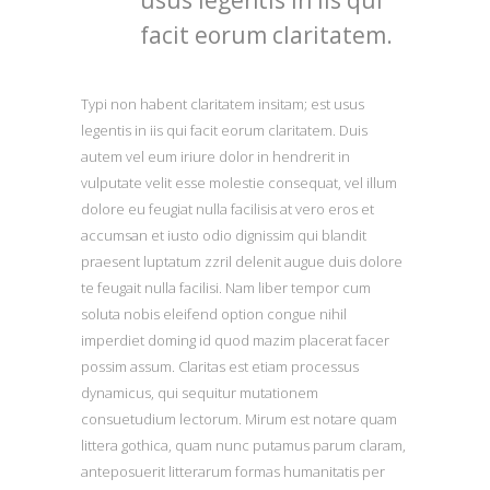
usus legentis in iis qui
facit eorum claritatem.
Typi non habent claritatem insitam; est usus
legentis in iis qui facit eorum claritatem. Duis
autem vel eum iriure dolor in hendrerit in
vulputate velit esse molestie consequat, vel illum
dolore eu feugiat nulla facilisis at vero eros et
accumsan et iusto odio dignissim qui blandit
praesent luptatum zzril delenit augue duis dolore
te feugait nulla facilisi. Nam liber tempor cum
soluta nobis eleifend option congue nihil
imperdiet doming id quod mazim placerat facer
possim assum. Claritas est etiam processus
dynamicus, qui sequitur mutationem
consuetudium lectorum. Mirum est notare quam
littera gothica, quam nunc putamus parum claram,
anteposuerit litterarum formas humanitatis per