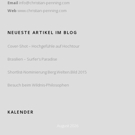
Email
info@christian-penning.com
Web
www.christian-penning.com
NEUESTE ARTIKEL IM BLOG
Cover-Shot – Hochgefühle auf Hochtour
Brasilien – Surfer’s Paradise
Shortlist-Nominierung Berg.Welten.Bild 2015
Besuch beim Wildnis-Philosophen
KALENDER
August 2026