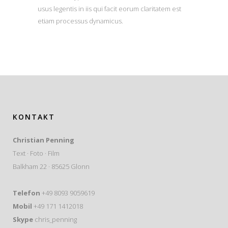
usus legentis in iis qui facit eorum claritatem est
etiam processus dynamicus.
KONTAKT
Christian Penning
Text · Foto · Film
Balkham 22 · 85625 Glonn
Telefon
+49 8093 9059619
Mobil
+49 171 1412018
Skype
chris_penning