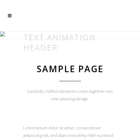
Mehr dazu
Ich akzeptiere
TEXT ANIMATION
HEADER
SAMPLE PAGE
Carefully crafted elements come together into
one amazing design.
Lorem ipsum dolor sit amet, consectetuer
adipiscing elit, sed diam nonummy nibh euismod