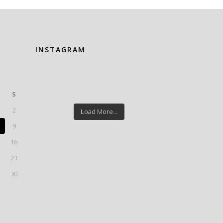
INSTAGRAM
S
2
Load More...
9
16
23
30