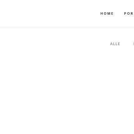
Mehr dazu
Ich akzeptiere
HOME
POR
ALLE
F