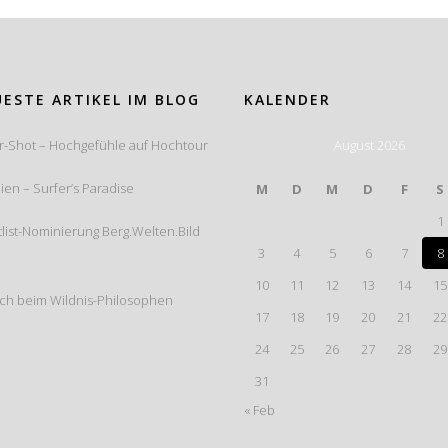
ESTE ARTIKEL IM BLOG
KALENDER
r-Shot – Hochgefühle auf Hochtour
August 2026
lien – Surfer’s Paradise
M
D
M
D
F
S
1
list-Nominierung Berg.Welten.Bild
3
4
5
6
7
8
10
11
12
13
14
15
ch beim Wildnis-Philosophen
17
18
19
20
21
22
24
25
26
27
28
29
31
« Feb