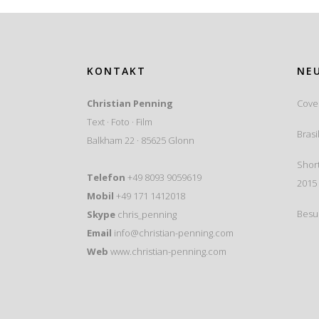
KONTAKT
NEU
Christian Penning
Cove
Text · Foto · Film
Brasi
Balkham 22 · 85625 Glonn
Short
Telefon
+49 8093 9059619
2015
Mobil
+49 171 1412018
Besu
Skype
chris_penning
Email
info@christian-penning.com
Web
www.christian-penning.com