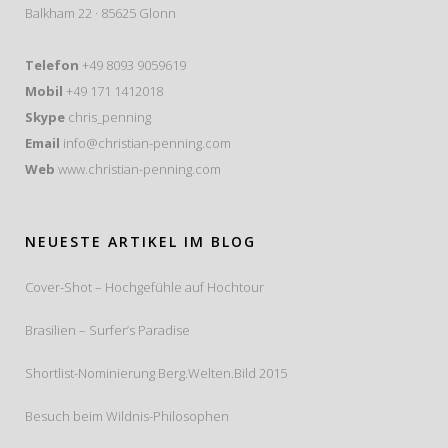
Balkham 22 · 85625 Glonn
Telefon
+49 8093 9059619
Mobil
+49 171 1412018
Skype
chris_penning
Email
info@christian-penning.com
Web
www.christian-penning.com
NEUESTE ARTIKEL IM BLOG
Cover-Shot – Hochgefühle auf Hochtour
Brasilien – Surfer’s Paradise
Shortlist-Nominierung Berg.Welten.Bild 2015
Besuch beim Wildnis-Philosophen