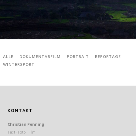
ALLE
DOKUMENTARFILM
PORTRAIT
REPORTAGE
WINTERSPORT
KONTAKT
Christian Penning
Text · Foto · Film