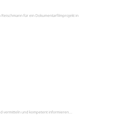
n Reischmann für ein Dokumentarfilmprojekt in
INSTAGRAM
S
2
Load More...
9
16
23
30
nd vermitteln und kompetent informieren....