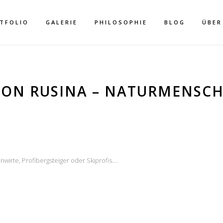
TFOLIO
GALERIE
PHILOSOPHIE
BLOG
ÜBER
GON RUSINA – NATURMENSCH
ARCHIV
irte, Profibergsteiger oder Skiprofis....