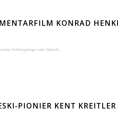
UMENTARFILM KONRAD HENK
irte, Profibergsteiger oder Skiprofis....
ESKI-PIONIER KENT KREITLER