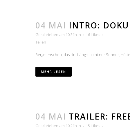
04 MAI
INTRO: DOK
Geschrieben am 10:31h
in
16
Likes
Teilen
Bergmenschen, das sind längst nicht nur Senner, Hüttenw
MEHR LESEN
04 MAI
TRAILER: FRE
Geschrieben am 10:21h
in
15
Likes