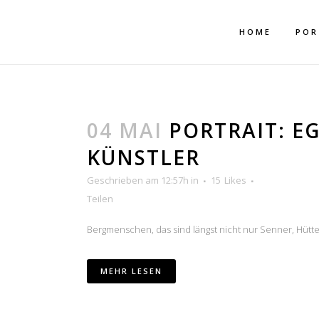
Mehr dazu
Ich akzeptiere
HOME
POR
04 MAI
PORTRAIT: E
KÜNSTLER
Geschrieben am 12:57h
in
15
Likes
Teilen
Bergmenschen, das sind längst nicht nur Senner, Hüttenw
MEHR LESEN