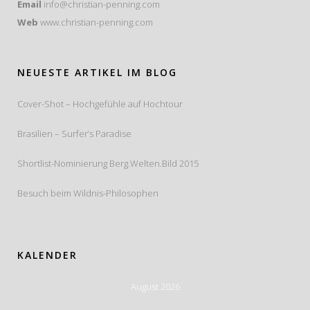
Email
info@christian-penning.com
Web
www.christian-penning.com
NEUESTE ARTIKEL IM BLOG
Cover-Shot – Hochgefühle auf Hochtour
Brasilien – Surfer’s Paradise
Shortlist-Nominierung Berg.Welten.Bild 2015
Besuch beim Wildnis-Philosophen
KALENDER
August 2026