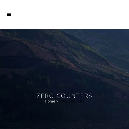
Mehr dazu
Ich akzeptiere
ZERO COUNTERS
Home
>
Zero Counters