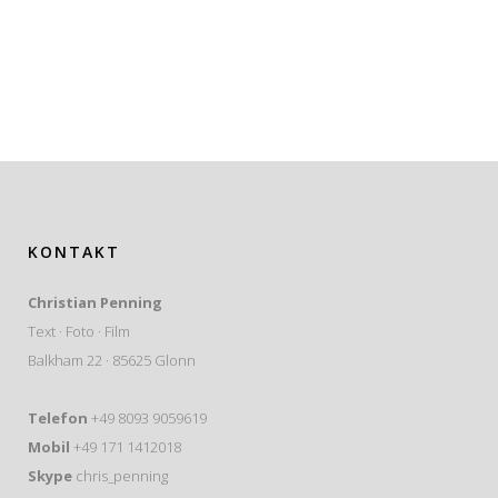
KONTAKT
Christian Penning
Text · Foto · Film
Balkham 22 · 85625 Glonn
Telefon
+49 8093 9059619
Mobil
+49 171 1412018
Skype
chris_penning