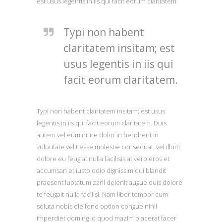
est usus legentis in iis qui facit eorum claritatem.
Typi non habent
claritatem insitam; est
usus legentis in iis qui
facit eorum claritatem.
Typi non habent claritatem insitam; est usus
legentis in iis qui facit eorum claritatem. Duis
autem vel eum iriure dolor in hendrerit in
vulputate velit esse molestie consequat, vel illum
dolore eu feugiat nulla facilisis at vero eros et
accumsan et iusto odio dignissim qui blandit
praesent luptatum zzril delenit augue duis dolore
te feugait nulla facilisi. Nam liber tempor cum
soluta nobis eleifend option congue nihil
imperdiet doming id quod mazim placerat facer