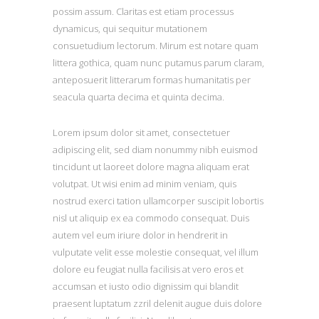
possim assum. Claritas est etiam processus
dynamicus, qui sequitur mutationem
consuetudium lectorum. Mirum est notare quam
littera gothica, quam nunc putamus parum claram,
anteposuerit litterarum formas humanitatis per
seacula quarta decima et quinta decima.
Lorem ipsum dolor sit amet, consectetuer
adipiscing elit, sed diam nonummy nibh euismod
tincidunt ut laoreet dolore magna aliquam erat
volutpat. Ut wisi enim ad minim veniam, quis
nostrud exerci tation ullamcorper suscipit lobortis
nisl ut aliquip ex ea commodo consequat. Duis
autem vel eum iriure dolor in hendrerit in
vulputate velit esse molestie consequat, vel illum
dolore eu feugiat nulla facilisis at vero eros et
accumsan et iusto odio dignissim qui blandit
praesent luptatum zzril delenit augue duis dolore