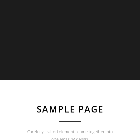
SAMPLE PAGE
Carefully crafted elements come together into
one amazing design.