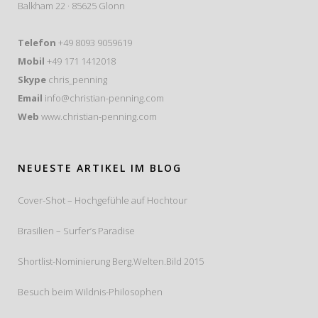
Balkham 22 · 85625 Glonn
Telefon
+49 8093 9059619
Mobil
+49 171 1412018
Skype
chris_penning
Email
info@christian-penning.com
Web
www.christian-penning.com
NEUESTE ARTIKEL IM BLOG
Cover-Shot – Hochgefühle auf Hochtour
Brasilien – Surfer’s Paradise
Shortlist-Nominierung Berg.Welten.Bild 2015
Besuch beim Wildnis-Philosophen