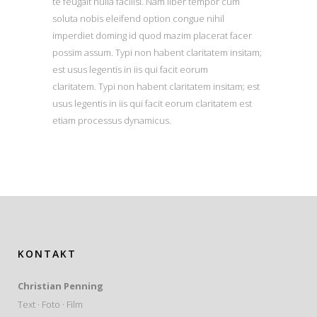
te feugait nulla facilisi. Nam liber tempor cum
soluta nobis eleifend option congue nihil
imperdiet doming id quod mazim placerat facer
possim assum. Typi non habent claritatem insitam;
est usus legentis in iis qui facit eorum
claritatem. Typi non habent claritatem insitam; est
usus legentis in iis qui facit eorum claritatem est
etiam processus dynamicus.
KONTAKT
Christian Penning
Text · Foto · Film