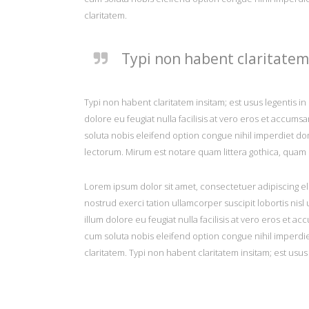
claritatem.
Typi non habent claritatem 
KONTAKT
NEU
Christian Penning
Cove
Typi non habent claritatem insitam; est usus legentis in 
Text · Foto · Film
dolore eu feugiat nulla facilisis at vero eros et accumsa
Brasi
soluta nobis eleifend option congue nihil imperdiet 
Balkham 22 · 85625 Glonn
lectorum. Mirum est notare quam littera gothica, quam
Short
Telefon
+49 8093 9059619
2015
Lorem ipsum dolor sit amet, consectetuer adipiscing el
Mobil
+49 171 1412018
nostrud exerci tation ullamcorper suscipit lobortis nis
Besu
Skype
chris_penning
illum dolore eu feugiat nulla facilisis at vero eros et a
Email
info@christian-penning.com
cum soluta nobis eleifend option congue nihil imperdie
Web
www.christian-penning.com
claritatem. Typi non habent claritatem insitam; est usus