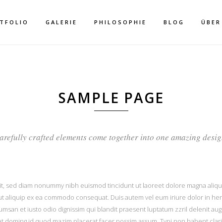
TFOLIO
GALERIE
PHILOSOPHIE
BLOG
ÜBER
SAMPLE PAGE
STANDARD HEADE
arefully crafted elements come together into one amazing desig
it, sed diam nonummy nibh euismod tincidunt ut laoreet dolore magna aliqua
l ut aliquip ex ea commodo consequat. Duis autem vel eum iriure dolor in hen
ccumsan et iusto odio dignissim qui blandit praesent luptatum zzril delenit aug
t doming id quod mazim placerat facer possim assum. Typi non habent claritat