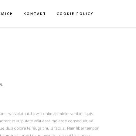
 MICH
KONTAKT
COOKIE POLICY
R
n.
m erat volutpat. Ut wisi enim ad minim veniam, quis
drerit in vulputate velit esse molestie consequat, vel
ue duis dolore te feugait nulla facilisi. Nam liber tempor
em insitam; est usus legentis in iis qui facit eorum