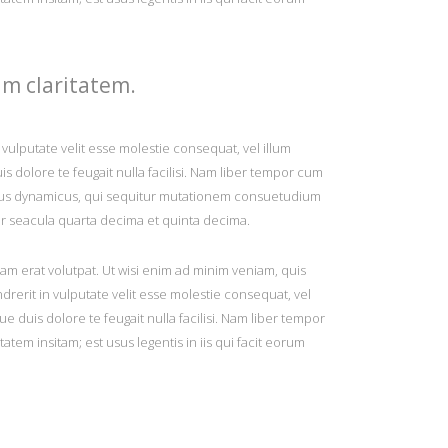
um claritatem.
INSTAGRAM
n vulputate velit esse molestie consequat, vel illum
is dolore te feugait nulla facilisi. Nam liber tempor cum
S
essus dynamicus, qui sequitur mutationem consuetudium
r seacula quarta decima et quinta decima.
2
Load More...
9
m erat volutpat. Ut wisi enim ad minim veniam, quis
16
drerit in vulputate velit esse molestie consequat, vel
23
ue duis dolore te feugait nulla facilisi. Nam liber tempor
em insitam; est usus legentis in iis qui facit eorum
30