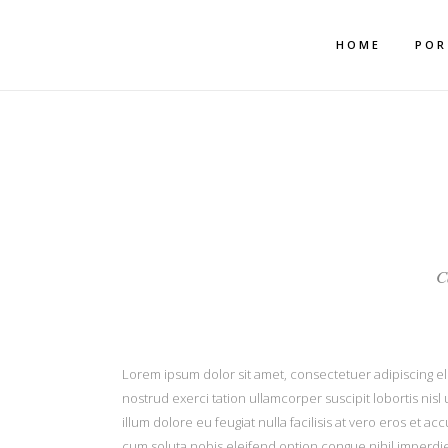
Mehr dazu
Ich akzeptiere
HOME
POR
C
Lorem ipsum dolor sit amet, consectetuer adipiscing el
nostrud exerci tation ullamcorper suscipit lobortis nis
illum dolore eu feugiat nulla facilisis at vero eros et a
cum soluta nobis eleifend option congue nihil imperdie