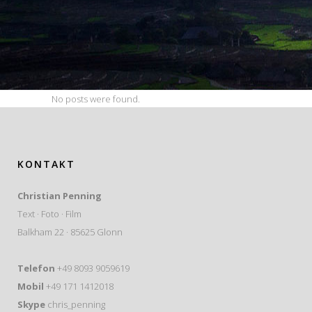
No posts were found.
KONTAKT
Christian Penning
Text · Foto · Film
Balkham 22 · 85625 Glonn
Telefon
+49 8093 9059619
Mobil
+49 171 1412018
Skype
chris_penning