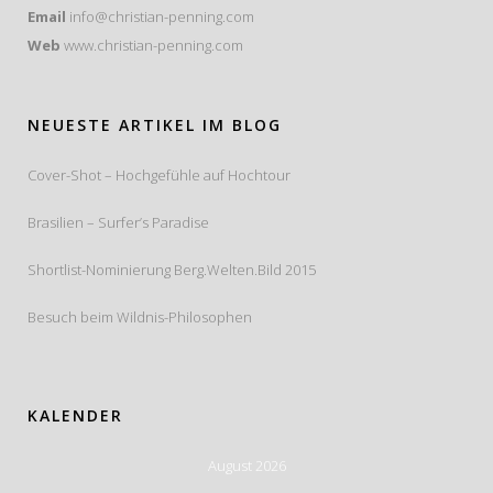
Email
info@christian-penning.com
Web
www.christian-penning.com
NEUESTE ARTIKEL IM BLOG
Cover-Shot – Hochgefühle auf Hochtour
Brasilien – Surfer’s Paradise
Shortlist-Nominierung Berg.Welten.Bild 2015
Besuch beim Wildnis-Philosophen
KALENDER
August 2026