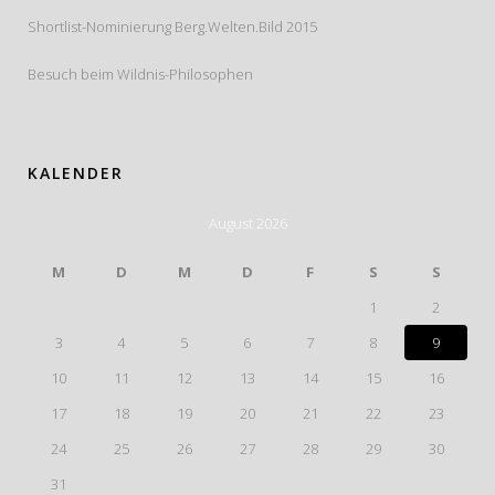
Shortlist-Nominierung Berg.Welten.Bild 2015
Besuch beim Wildnis-Philosophen
KALENDER
August 2026
M
D
M
D
F
S
S
1
2
3
4
5
6
7
8
9
10
11
12
13
14
15
16
17
18
19
20
21
22
23
24
25
26
27
28
29
30
31