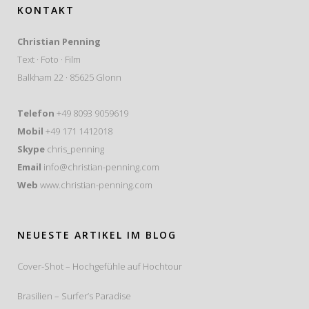
KONTAKT
Christian Penning
Text · Foto · Film
Balkham 22 · 85625 Glonn
Telefon
+49 8093 9059619
Mobil
+49 171 1412018
Skype
chris_penning
Email
info@christian-penning.com
Web
www.christian-penning.com
NEUESTE ARTIKEL IM BLOG
Cover-Shot – Hochgefühle auf Hochtour
Brasilien – Surfer’s Paradise