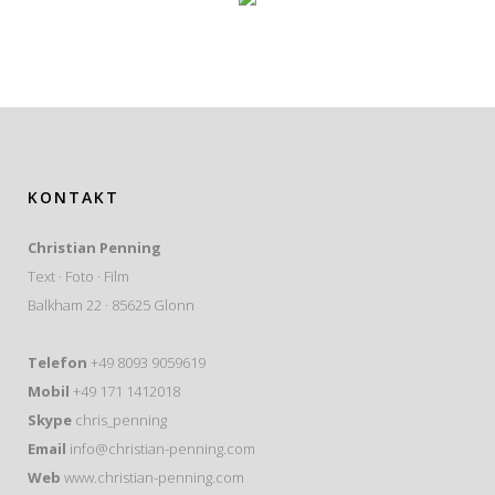
KONTAKT
Christian Penning
Text · Foto · Film
Balkham 22 · 85625 Glonn
Telefon
+49 8093 9059619
Mobil
+49 171 1412018
Skype
chris_penning
Email
info@christian-penning.com
Web
www.christian-penning.com