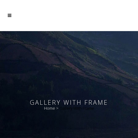
Mehr dazu
Ich akzeptiere
GALLERY WITH FRAME
Home
>
Gallery With Frame