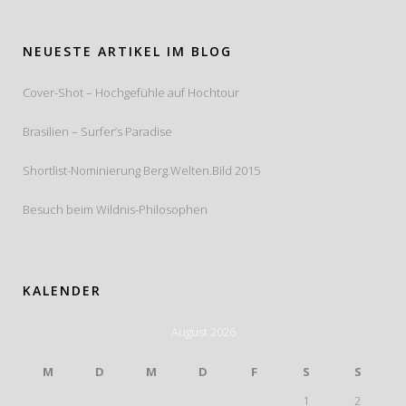
NEUESTE ARTIKEL IM BLOG
Cover-Shot – Hochgefühle auf Hochtour
Brasilien – Surfer’s Paradise
Shortlist-Nominierung Berg.Welten.Bild 2015
Besuch beim Wildnis-Philosophen
KALENDER
August 2026
M
D
M
D
F
S
S
1
2