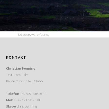
No posts were found.
KONTAKT
Christian Penning
Text · Foto · Film
Balkham 22 · 85625 Glonn
Telefon
+49 8093 9059619
Mobil
+49 171 1412018
Skype
chris_penning