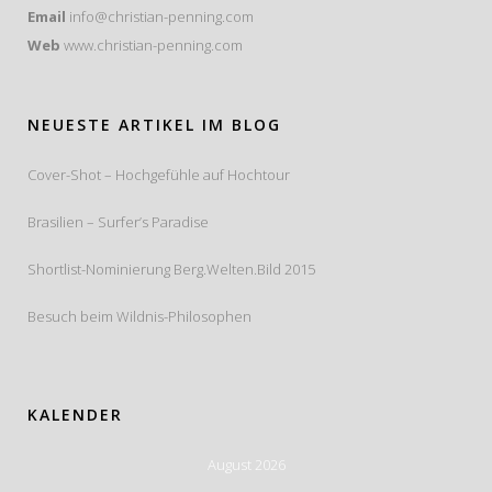
Email
info@christian-penning.com
Web
www.christian-penning.com
NEUESTE ARTIKEL IM BLOG
Cover-Shot – Hochgefühle auf Hochtour
Brasilien – Surfer’s Paradise
Shortlist-Nominierung Berg.Welten.Bild 2015
Besuch beim Wildnis-Philosophen
KALENDER
August 2026